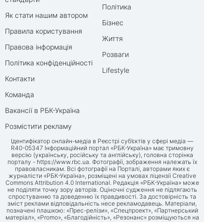
Політика
Як стати нашим автором
Бізнес
Правила користування
Життя
Правова інформація
Розваги
Політика конфіденційності
Lifestyle
Контакти
Команда
Вакансії в РБК-Україна
Розмістити рекламу
Ідентифікатор онлайн-медіа в Реєстрі суб’єктів у сфері медіа —
R40-05347 Інформаційний портал «РБК-Україна» має тримовну
версію (українську, російську та англійську), головна сторінка
порталу -
https://www.rbc.ua
. Фотографії, зображення належать їх
правовласникам. Всі фотографії на Порталі, авторами яких є
журналісти «РБК-Україна», розміщені на умовах ліцензії Creative
Commons Attribution 4.0 International. Редакція «РБК-Україна» може
не поділяти точку зору авторів. Оціночні судження не підлягають
спростуванню та доведенню їх правдивості. За достовірність та
зміст реклами відповідальність несе рекламодавець. Матеріали,
позначені плашкою: «Прес-релізи», «Спецпроект», «Партнерський
матеріал», «Promo», «Благодійність», «Резонанс» розміщуються на