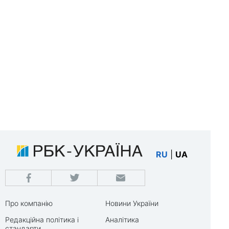
RU
|
UA
Про компанію
Новини України
Редакційна політика і
Аналітика
стандарти