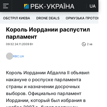
UA
ОБСТРІЛ КИЄВА
DRONE DEALS
ОРМУЗЬКА ПРОТОКА
Король Иордании распустил
парламент
09:32 24.11.2009 Вт
2 хв
RBC.UA
Король Иордании Абдалла II объявил
накануне о роспуске парламента
страны и назначении досрочных
выборов. Официально парламент
Иордании, который был избрания в