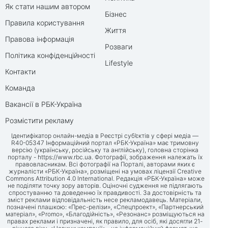
Як стати нашим автором
Бізнес
Правила користування
Життя
Правова інформація
Розваги
Політика конфіденційності
Lifestyle
Контакти
Команда
Вакансії в РБК-Україна
Розмістити рекламу
Ідентифікатор онлайн-медіа в Реєстрі суб’єктів у сфері медіа —
R40-05347 Інформаційний портал «РБК-Україна» має тримовну
версію (українську, російську та англійську), головна сторінка
порталу -
https://www.rbc.ua
. Фотографії, зображення належать їх
правовласникам. Всі фотографії на Порталі, авторами яких є
журналісти «РБК-Україна», розміщені на умовах ліцензії Creative
Commons Attribution 4.0 International. Редакція «РБК-Україна» може
не поділяти точку зору авторів. Оціночні судження не підлягають
спростуванню та доведенню їх правдивості. За достовірність та
зміст реклами відповідальність несе рекламодавець. Матеріали,
позначені плашкою: «Прес-релізи», «Спецпроект», «Партнерський
матеріал», «Promo», «Благодійність», «Резонанс» розміщуються на
правах реклами і призначені, як правило, для осіб, які досягли 21-