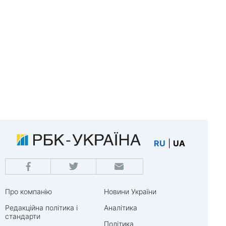
RU
|
UA
Про компанію
Новини України
Редакційна політика і
Аналітика
стандарти
Політика