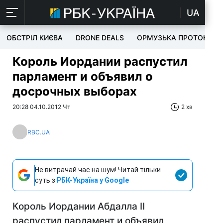
UA
ОБСТРІЛ КИЄВА
DRONE DEALS
ОРМУЗЬКА ПРОТОКА
Король Иордании распустил
парламент и объявил о
досрочных выборах
20:28 04.10.2012 Чт
2 хв
RBC.UA
Не витрачай час на шум! Читай тільки
суть з
РБК-Україна у Google
Король Иордании Абдалла II
распустил парламент и объявил