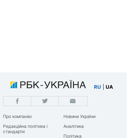
RU
|
UA
Про компанію
Новини України
Редакційна політика і
Аналітика
стандарти
Політика