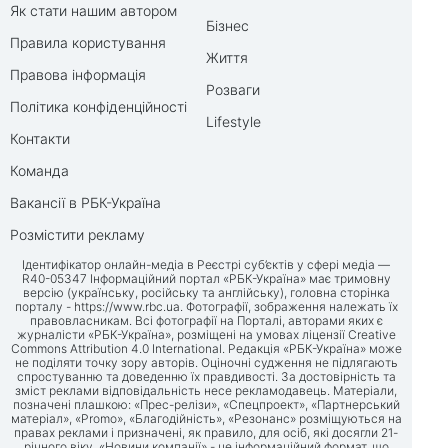
Як стати нашим автором
Бізнес
Правила користування
Життя
Правова інформація
Розваги
Політика конфіденційності
Lifestyle
Контакти
Команда
Вакансії в РБК-Україна
Розмістити рекламу
Ідентифікатор онлайн-медіа в Реєстрі суб’єктів у сфері медіа —
R40-05347 Інформаційний портал «РБК-Україна» має тримовну
версію (українську, російську та англійську), головна сторінка
порталу -
https://www.rbc.ua
. Фотографії, зображення належать їх
правовласникам. Всі фотографії на Порталі, авторами яких є
журналісти «РБК-Україна», розміщені на умовах ліцензії Creative
Commons Attribution 4.0 International. Редакція «РБК-Україна» може
не поділяти точку зору авторів. Оціночні судження не підлягають
спростуванню та доведенню їх правдивості. За достовірність та
зміст реклами відповідальність несе рекламодавець. Матеріали,
позначені плашкою: «Прес-релізи», «Спецпроект», «Партнерський
матеріал», «Promo», «Благодійність», «Резонанс» розміщуються на
правах реклами і призначені, як правило, для осіб, які досягли 21-
річного віку. «Новини компанії» - це інформаційний формат, що