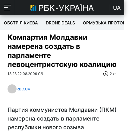
UA
ОБСТРІЛ КИЄВА
DRONE DEALS
ОРМУЗЬКА ПРОТОКА
Компартия Молдавии
намерена создать в
парламенте
левоцентристскую коалицию
18:28 22.08.2009 Сб
2 хв
RBC.UA
Партия коммунистов Молдавии (ПКМ)
намерена создать в парламенте
республики нового созыва