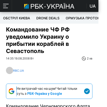
UA
ОБСТРІЛ КИЄВА
DRONE DEALS
ОРМУЗЬКА ПРОТОКА
Командование ЧФ РФ
уведомило Украину о
прибытии кораблей в
Севастополь
14:35 19.08.2008 Вт
2 хв
RBC.UA
Не витрачай час на шум! Читай тільки
суть з
РБК-Україна у Google
Командование Черноморского флота