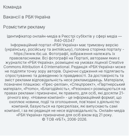
Команда
Вакансії в РБК-Україна
Розмістити рекламу
Ідентифікатор онлайн-медіа в Реєстрі суб’єктів у сфері медіа —
R40-05347
Інформаційний портал «РБК-Україна» має тримовну версію
(українську, російську та англійську), головна сторінка порталу -
https://www.rbc.ua
. Фотографії, зображення належать їх
правовласникам. Всі фотографії на Порталі, авторами яких є
журналісти «РБК-Україна», розміщені на умовах ліцензії Creative
Commons Attribution 4.0 International. Редакція «РБК-Україна» може
не поділяти точку зору авторів. Оціночні судження не підлягають
спростуванню та доведенню їх правдивості. За достовірність та
зміст реклами відповідальність несе рекламодавець. Матеріали,
позначені плашкою: «Прес-релізи», «Спецпроект», «Партнерський
матеріал», «Promo», «Благодійність», «Резонанс» розміщуються на
правах реклами і призначені, як правило, для осіб, які досягли 21-
річного віку. «Новини компанії» - це інформаційний формат, що
охоплює новини, події та оголошення, пов'язані з діяльністю
компаній, базуються на пресрелізах, які випускають самі
компанії, і за які редакція не несе відповідальність. Онлайн-медіа
«РБК-Україна» призначене для осіб віком від 21 року.
© ТОВ «УБТ», 2006-2026.