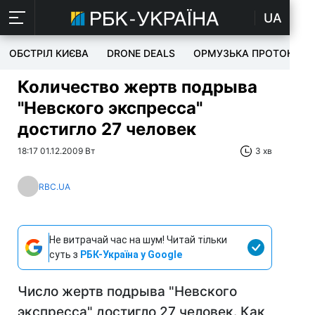
UA
ОБСТРІЛ КИЄВА
DRONE DEALS
ОРМУЗЬКА ПРОТОКА
Количество жертв подрыва
"Невского экспресса"
достигло 27 человек
18:17 01.12.2009 Вт
3 хв
RBC.UA
Не витрачай час на шум! Читай тільки
суть з
РБК-Україна у Google
Число жертв подрыва "Невского
экспресса" достигло 27 человек. Как