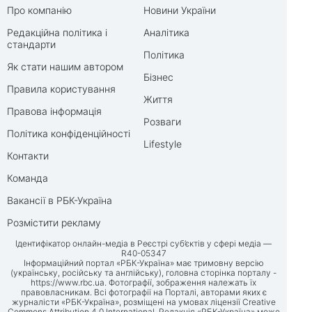
Про компанію
Новини України
Редакційна політика і
Аналітика
стандарти
Політика
Як стати нашим автором
Бізнес
Правила користування
Життя
Правова інформація
Розваги
Політика конфіденційності
Lifestyle
Контакти
Команда
Вакансії в РБК-Україна
Розмістити рекламу
Ідентифікатор онлайн-медіа в Реєстрі суб’єктів у сфері медіа —
R40-05347
Інформаційний портал «РБК-Україна» має тримовну версію
(українську, російську та англійську), головна сторінка порталу -
https://www.rbc.ua
. Фотографії, зображення належать їх
правовласникам. Всі фотографії на Порталі, авторами яких є
журналісти «РБК-Україна», розміщені на умовах ліцензії Creative
Commons Attribution 4.0 International. Редакція «РБК-Україна» може