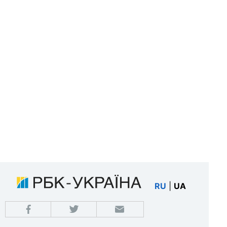
RU
|
UA