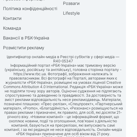
Розваги
Політика конфіденційності
Lifestyle
Контакти
Команда
Вакансії в РБК-Україна
Розмістити рекламу
Ідентифікатор онлайн-медіа в Реєстрі суб’єктів у сфері медіа —
R40-05347
Інформаційний портал «РБК-Україна» має тримовну версію
(українську, російську та англійську), головна сторінка порталу -
https://www.rbc.ua
. Фотографії, зображення належать їх
правовласникам. Всі фотографії на Порталі, авторами яких є
журналісти «РБК-Україна», розміщені на умовах ліцензії Creative
Commons Attribution 4.0 International. Редакція «РБК-Україна» може
не поділяти точку зору авторів. Оціночні судження не підлягають
спростуванню та доведенню їх правдивості. За достовірність та
зміст реклами відповідальність несе рекламодавець. Матеріали,
позначені плашкою: «Прес-релізи», «Спецпроект», «Партнерський
матеріал», «Promo», «Благодійність», «Резонанс» розміщуються на
правах реклами і призначені, як правило, для осіб, які досягли 21-
річного віку. «Новини компанії» - це інформаційний формат, що
охоплює новини, події та оголошення, пов'язані з діяльністю
компаній, базуються на пресрелізах, які випускають самі
компанії, і за які редакція не несе відповідальність. Онлайн-медіа
«РБК-Україна» призначене для осіб віком від 21 року.