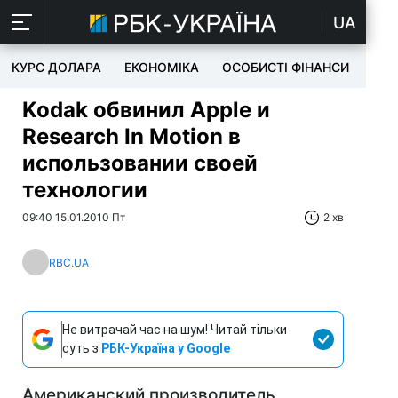
UA
КУРС ДОЛАРА
ЕКОНОМІКА
ОСОБИСТІ ФІНАНСИ
TEC
Kodak обвинил Apple и
Research In Motion в
использовании своей
технологии
09:40 15.01.2010 Пт
2 хв
RBC.UA
Не витрачай час на шум! Читай тільки
суть з
РБК-Україна у Google
Американский производитель