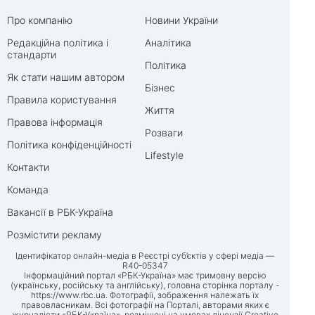
Про компанію
Новини України
Редакційна політика і
Аналітика
стандарти
Політика
Як стати нашим автором
Бізнес
Правила користування
Життя
Правова інформація
Розваги
Політика конфіденційності
Lifestyle
Контакти
Команда
Вакансії в РБК-Україна
Розмістити рекламу
Ідентифікатор онлайн-медіа в Реєстрі суб’єктів у сфері медіа —
R40-05347
Інформаційний портал «РБК-Україна» має тримовну версію
(українську, російську та англійську), головна сторінка порталу -
https://www.rbc.ua
. Фотографії, зображення належать їх
правовласникам. Всі фотографії на Порталі, авторами яких є
журналісти «РБК-Україна», розміщені на умовах ліцензії Creative