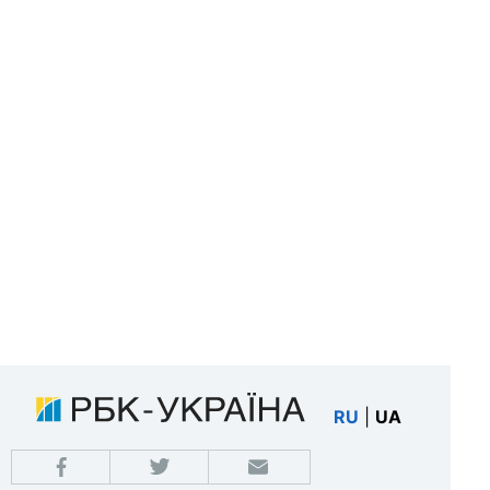
RU
|
UA