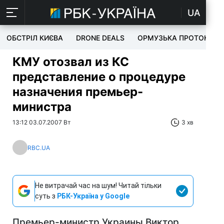
UA
ОБСТРІЛ КИЄВА
DRONE DEALS
ОРМУЗЬКА ПРОТОКА
КМУ отoзвал из КС
представление о процедуре
назначения премьер-
министра
13:12 03.07.2007 Вт
3 хв
RBC.UA
Не витрачай час на шум! Читай тільки
суть з
РБК-Україна у Google
Премьер-министр Украины Виктор