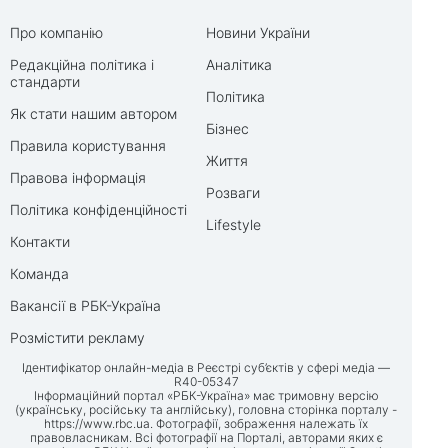
Про компанію
Новини України
Редакційна політика і
Аналітика
стандарти
Політика
Як стати нашим автором
Бізнес
Правила користування
Життя
Правова інформація
Розваги
Політика конфіденційності
Lifestyle
Контакти
Команда
Вакансії в РБК-Україна
Розмістити рекламу
Ідентифікатор онлайн-медіа в Реєстрі суб’єктів у сфері медіа —
R40-05347
Інформаційний портал «РБК-Україна» має тримовну версію
(українську, російську та англійську), головна сторінка порталу -
https://www.rbc.ua
. Фотографії, зображення належать їх
правовласникам. Всі фотографії на Порталі, авторами яких є