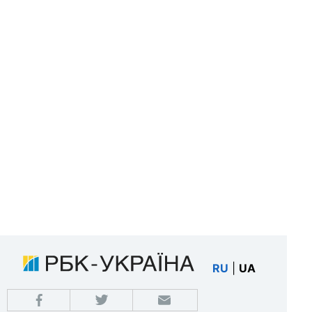
RU
|
UA