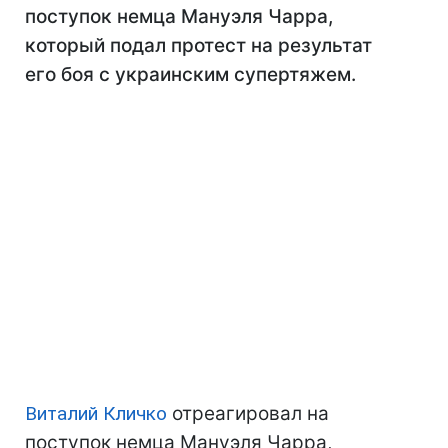
поступок немца Мануэля Чарра,
который подал протест на результат
его боя с украинским супертяжем.
Виталий Кличко
отреагировал на
поступок немца Мануэля Чарра,