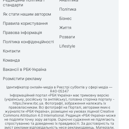
стандарти
Політика
Як стати нашим автором
Бізнес
Правила користування
Життя
Правова інформація
Розваги
Політика конфіденційності
Lifestyle
Контакти
Команда
Вакансії в РБК-Україна
Розмістити рекламу
Ідентифікатор онлайн-медіа в Реєстрі суб’єктів у сфері медіа —
R40-05347
Інформаційний портал «РБК-Україна» має тримовну версію
(українську, російську та англійську), головна сторінка порталу -
https://www.rbc.ua
. Фотографії, зображення належать їх
правовласникам. Всі фотографії на Порталі, авторами яких є
журналісти «РБК-Україна», розміщені на умовах ліцензії Creative
Commons Attribution 4.0 International. Редакція «РБК-Україна» може
не поділяти точку зору авторів. Оціночні судження не підлягають
спростуванню та доведенню їх правдивості. За достовірність та
зміст реклами відповідальність несе рекламодавець. Матеріали,