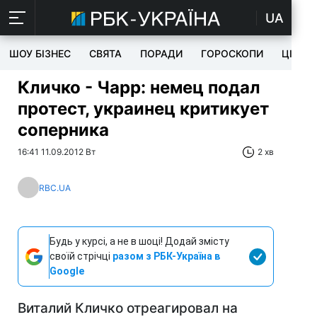
UA
ШОУ БІЗНЕС
СВЯТА
ПОРАДИ
ГОРОСКОПИ
ЦІКАВ
Кличко - Чарр: немец подал
протест, украинец критикует
соперника
16:41 11.09.2012 Вт
2 хв
RBC.UA
Будь у курсі, а не в шоці! Додай змісту
своїй стрічці
разом з РБК-Україна в
Google
Виталий Кличко отреагировал на