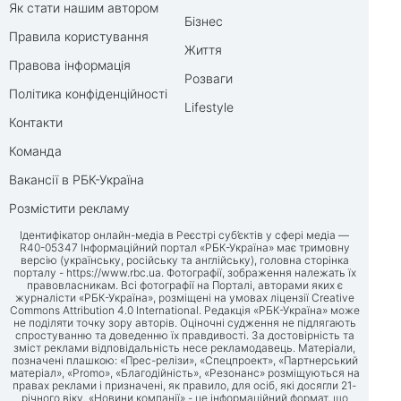
Як стати нашим автором
Бізнес
Правила користування
Життя
Правова інформація
Розваги
Політика конфіденційності
Lifestyle
Контакти
Команда
Вакансії в РБК-Україна
Розмістити рекламу
Ідентифікатор онлайн-медіа в Реєстрі суб’єктів у сфері медіа —
R40-05347 Інформаційний портал «РБК-Україна» має тримовну
версію (українську, російську та англійську), головна сторінка
порталу -
https://www.rbc.ua
. Фотографії, зображення належать їх
правовласникам. Всі фотографії на Порталі, авторами яких є
журналісти «РБК-Україна», розміщені на умовах ліцензії Creative
Commons Attribution 4.0 International. Редакція «РБК-Україна» може
не поділяти точку зору авторів. Оціночні судження не підлягають
спростуванню та доведенню їх правдивості. За достовірність та
зміст реклами відповідальність несе рекламодавець. Матеріали,
позначені плашкою: «Прес-релізи», «Спецпроект», «Партнерський
матеріал», «Promo», «Благодійність», «Резонанс» розміщуються на
правах реклами і призначені, як правило, для осіб, які досягли 21-
річного віку. «Новини компанії» - це інформаційний формат, що