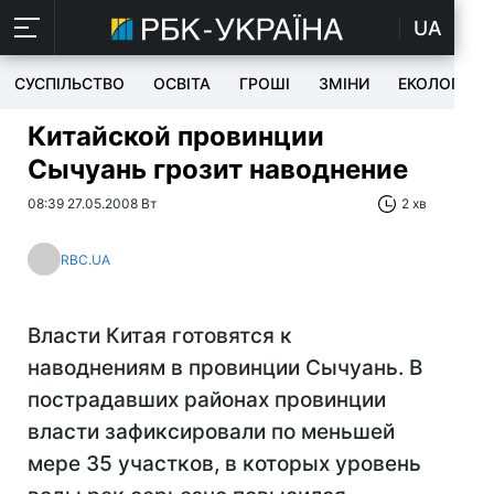
UA
СУСПІЛЬСТВО
ОСВІТА
ГРОШІ
ЗМІНИ
ЕКОЛОГІЯ
Китайской провинции
Сычуань грозит наводнение
08:39 27.05.2008 Вт
2 хв
RBC.UA
Власти Китая готовятся к
наводнениям в провинции Сычуань. В
пострадавших районах провинции
власти зафиксировали по меньшей
мере 35 участков, в которых уровень