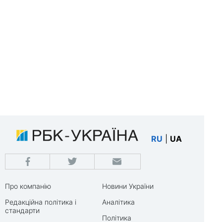
RU
|
UA
Про компанію
Новини України
Редакційна політика і
Аналітика
стандарти
Політика