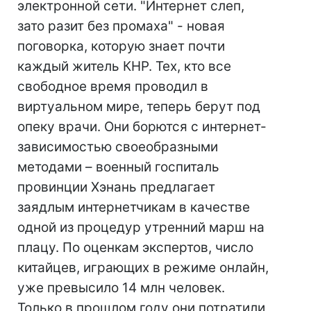
электронной сети. "Интернет слеп,
зато разит без промаха" - новая
поговорка, которую знает почти
каждый житель КНР. Тех, кто все
свободное время проводил в
виртуальном мире, теперь берут под
опеку врачи. Они борются с интернет-
зависимостью своеобразными
методами – военный госпиталь
провинции Хэнань предлагает
заядлым интернетчикам в качестве
одной из процедур утренний марш на
плацу. По оценкам экспертов, число
китайцев, играющих в режиме онлайн,
уже превысило 14 млн человек.
Только в прошлом году они потратили