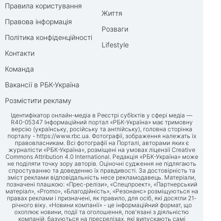
Правила користування
Життя
Правова інформація
Розваги
Політика конфіденційності
Lifestyle
Контакти
Команда
Вакансії в РБК-Україна
Розмістити рекламу
Ідентифікатор онлайн-медіа в Реєстрі суб’єктів у сфері медіа —
R40-05347 Інформаційний портал «РБК-Україна» має тримовну
версію (українську, російську та англійську), головна сторінка
порталу -
https://www.rbc.ua
. Фотографії, зображення належать їх
правовласникам. Всі фотографії на Порталі, авторами яких є
журналісти «РБК-Україна», розміщені на умовах ліцензії Creative
Commons Attribution 4.0 International. Редакція «РБК-Україна» може
не поділяти точку зору авторів. Оціночні судження не підлягають
спростуванню та доведенню їх правдивості. За достовірність та
зміст реклами відповідальність несе рекламодавець. Матеріали,
позначені плашкою: «Прес-релізи», «Спецпроект», «Партнерський
матеріал», «Promo», «Благодійність», «Резонанс» розміщуються на
правах реклами і призначені, як правило, для осіб, які досягли 21-
річного віку. «Новини компанії» - це інформаційний формат, що
охоплює новини, події та оголошення, пов'язані з діяльністю
компаній, базуються на пресрелізах, які випускають самі