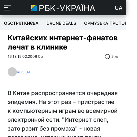
UA
ОБСТРІЛ КИЄВА
DRONE DEALS
ОРМУЗЬКА ПРОТОКА
Китайских интернет-фанатов
лечат в клинике
16:18 15.02.2006 Ср
2 хв
RBC.UA
В Китае распространяется очередная
эпидемия. На этот раз – пристрастие
к компьютерным играм во всемирной
электронной сети. "Интернет слеп,
зато разит без промаха" - новая