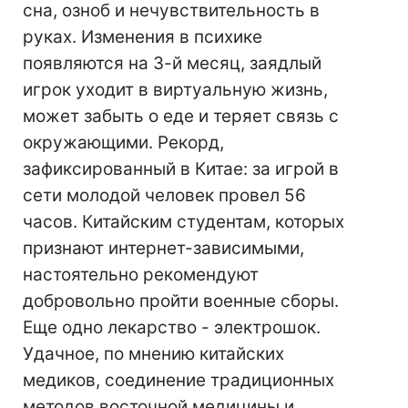
сна, озноб и нечувствительность в
руках. Изменения в психике
появляются на 3-й месяц, заядлый
игрок уходит в виртуальную жизнь,
может забыть о еде и теряет связь с
окружающими. Рекорд,
зафиксированный в Китае: за игрой в
сети молодой человек провел 56
часов. Китайским студентам, которых
признают интернет-зависимыми,
настоятельно рекомендуют
добровольно пройти военные сборы.
Еще одно лекарство - электрошок.
Удачное, по мнению китайских
медиков, соединение традиционных
методов восточной медицины и