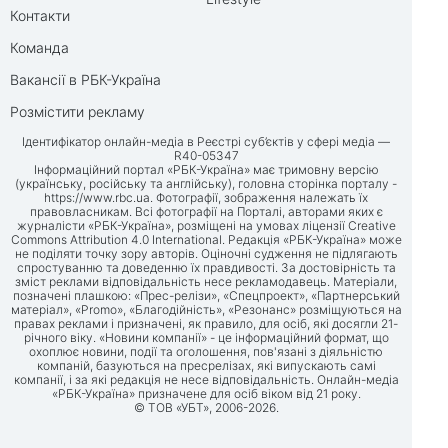
Контакти
Команда
Вакансії в РБК-Україна
Розмістити рекламу
Ідентифікатор онлайн-медіа в Реєстрі суб’єктів у сфері медіа —
R40-05347
Інформаційний портал «РБК-Україна» має тримовну версію
(українську, російську та англійську), головна сторінка порталу -
https://www.rbc.ua
. Фотографії, зображення належать їх
правовласникам. Всі фотографії на Порталі, авторами яких є
журналісти «РБК-Україна», розміщені на умовах ліцензії Creative
Commons Attribution 4.0 International. Редакція «РБК-Україна» може
не поділяти точку зору авторів. Оціночні судження не підлягають
спростуванню та доведенню їх правдивості. За достовірність та
зміст реклами відповідальність несе рекламодавець. Матеріали,
позначені плашкою: «Прес-релізи», «Спецпроект», «Партнерський
матеріал», «Promo», «Благодійність», «Резонанс» розміщуються на
правах реклами і призначені, як правило, для осіб, які досягли 21-
річного віку. «Новини компанії» - це інформаційний формат, що
охоплює новини, події та оголошення, пов'язані з діяльністю
компаній, базуються на пресрелізах, які випускають самі
компанії, і за які редакція не несе відповідальність. Онлайн-медіа
«РБК-Україна» призначене для осіб віком від 21 року.
© ТОВ «УБТ», 2006-2026.