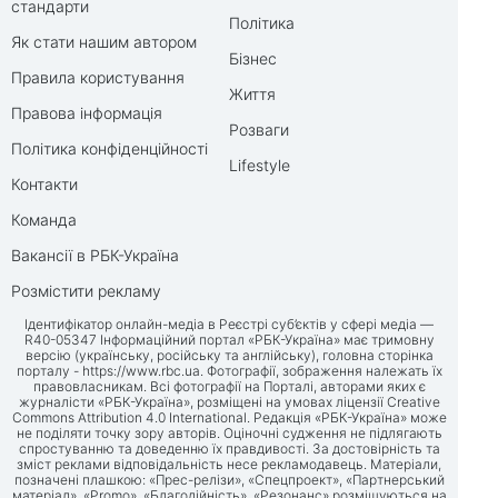
стандарти
Політика
Як стати нашим автором
Бізнес
Правила користування
Життя
Правова інформація
Розваги
Політика конфіденційності
Lifestyle
Контакти
Команда
Вакансії в РБК-Україна
Розмістити рекламу
Ідентифікатор онлайн-медіа в Реєстрі суб’єктів у сфері медіа —
R40-05347 Інформаційний портал «РБК-Україна» має тримовну
версію (українську, російську та англійську), головна сторінка
порталу -
https://www.rbc.ua
. Фотографії, зображення належать їх
правовласникам. Всі фотографії на Порталі, авторами яких є
журналісти «РБК-Україна», розміщені на умовах ліцензії Creative
Commons Attribution 4.0 International. Редакція «РБК-Україна» може
не поділяти точку зору авторів. Оціночні судження не підлягають
спростуванню та доведенню їх правдивості. За достовірність та
зміст реклами відповідальність несе рекламодавець. Матеріали,
позначені плашкою: «Прес-релізи», «Спецпроект», «Партнерський
матеріал», «Promo», «Благодійність», «Резонанс» розміщуються на