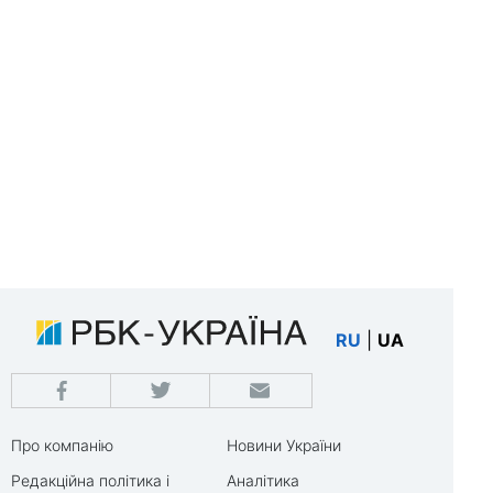
RU
|
UA
Про компанію
Новини України
Редакційна політика і
Аналітика