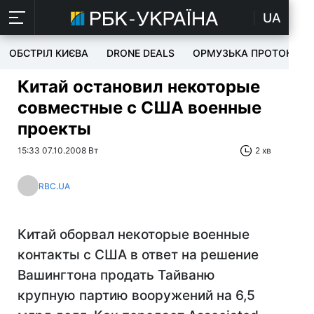
UA
ОБСТРІЛ КИЄВА
DRONE DEALS
ОРМУЗЬКА ПРОТОКА
Китай остановил некоторые
совместные с США военные
проекты
15:33 07.10.2008 Вт
2 хв
RBC.UA
Китай оборвал некоторые военные
контакты с США в ответ на решение
Вашингтона продать Тайваню
крупную партию вооружений на 6,5