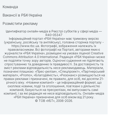
Команда
Вакансії в РБК-Україна
Розмістити рекламу
Ідентифікатор онлайн-медіа в Реєстрі суб’єктів у сфері медіа —
R40-05347
Інформаційний портал «РБК-Україна» має тримовну версію
(українську, російську та англійську), головна сторінка порталу -
https://www.rbc.ua
. Фотографії, зображення належать їх
правовласникам. Всі фотографії на Порталі, авторами яких є
журналісти «РБК-Україна», розміщені на умовах ліцензії Creative
Commons Attribution 4.0 International. Редакція «РБК-Україна» може
не поділяти точку зору авторів. Оціночні судження не підлягають
спростуванню та доведенню їх правдивості. За достовірність та
зміст реклами відповідальність несе рекламодавець. Матеріали,
позначені плашкою: «Прес-релізи», «Спецпроект», «Партнерський
матеріал», «Promo», «Благодійність», «Резонанс» розміщуються на
правах реклами і призначені, як правило, для осіб, які досягли 21-
річного віку. «Новини компанії» - це інформаційний формат, що
охоплює новини, події та оголошення, пов'язані з діяльністю
компаній, базуються на пресрелізах, які випускають самі
компанії, і за які редакція не несе відповідальність. Онлайн-медіа
«РБК-Україна» призначене для осіб віком від 21 року.
© ТОВ «УБТ», 2006-2026.