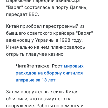
Церемония передачи авианосца
"Варяг" состоялась в порту Далянь,
передает BBC.
Китай приобрел перестроенный из
бывшего советского крейсера "Варяг"
авианосец у Украины в 1998 году.
Изначально на нем планировалось
открыть плавучее казино.
Читайте также: Рос
т мировых
расходов на оборону снизился
впервые за 13 лет
Затем вооруженные силы Китая
объявили, что возьмут его на
вооружение. Работы по ремонту и