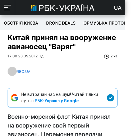
UA
ОБСТРІЛ КИЄВА
DRONE DEALS
ОРМУЗЬКА ПРОТОКА
Китай принял на вооружение
авианосец "Варяг"
17:00 23.09.2012 Нд
2 хв
RBC.UA
Не витрачай час на шум! Читай тільки
суть з
РБК-Україна у Google
Военно-морской флот Китая принял
на вооружение свой первый
авианосец. Церемония передачи