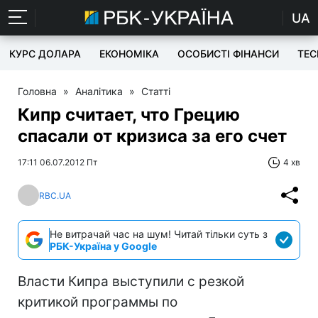
UA
КУРС ДОЛАРА
ЕКОНОМІКА
ОСОБИСТІ ФІНАНСИ
TEC
Головна
»
Аналітика
»
Статті
Кипр считает, что Грецию
спасали от кризиса за его счет
17:11 06.07.2012 Пт
4 хв
RBC.UA
Не витрачай час на шум! Читай тільки суть з
РБК-Україна у Google
Власти Кипра выступили с резкой
критикой программы по