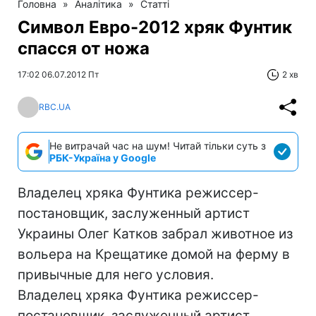
Головна
»
Аналітика
»
Статті
Символ Евро-2012 хряк Фунтик
спасся от ножа
17:02 06.07.2012 Пт
2 хв
RBC.UA
Не витрачай час на шум! Читай тільки суть з
РБК-Україна у Google
Владелец хряка Фунтика режиссер-
постановщик, заслуженный артист
Украины Олег Катков забрал животное из
вольера на Крещатике домой на ферму в
привычные для него условия.
Владелец хряка Фунтика режиссер-
постановщик, заслуженный артист