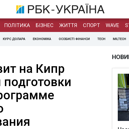
ПОЛІТИКА
БІЗНЕС
ЖИТТЯ
СПОРТ
WAVE
S
КУРС ДОЛАРА
ЕКОНОМІКА
ОСОБИСТІ ФІНАНСИ
TECH
MILTECH
НОВИ
ит на Кипр
 подготовки
программе
о
вания