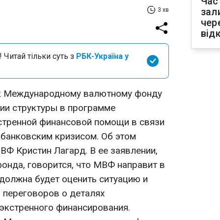
Час
зал
3 хв
чер
від
 Читай тільки суть з
РБК-Україна у
 к Международному валютному фонду
тии структуры в программе
стренной финансовой помощи в связи
 банковским кризисом. Об этом
ВФ Кристин Лагард. В ее заявлении,
онда, говорится, что МВФ направит в
должна будет оценить ситуацию и
 переговоров о деталях
экстренного финансирования.