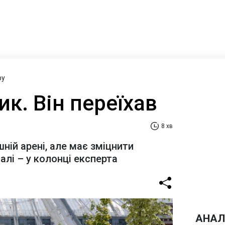
ру
ик. Він переїхав
8 хв
шній арені, але має зміцнити
алі – у колонці експерта
АНАЛ