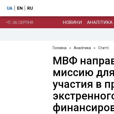
UA
EN
RU
НОВИНИ
АНАЛІТИКА
ЧТ, 06 СЕРПНЯ
Головна
»
Аналітика
»
Статті
МВФ направ
миссию для
участия в 
экстренног
финансиро