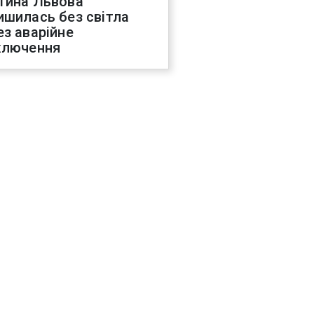
тина Львова
ишилась без світла
ез аварійне
ключення