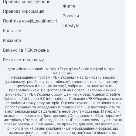
Правила користування
Життя
Правова інформація
Розваги
Політика конфіденційності
Lifestyle
Контакти
Команда
Вакансії в РБК-Україна
Розмістити рекламу
Ідентифікатор онлайн-медіа в Реєстрі суб’єктів у сфері медіа —
R40-05347
Інформаційний портал «РБК-Україна» має тримовну версію
(українську, російську та англійську), головна сторінка порталу -
https://www.rbc.ua
. Фотографії, зображення належать їх
правовласникам. Всі фотографії на Порталі, авторами яких є
журналісти «РБК-Україна», розміщені на умовах ліцензії Creative
Commons Attribution 4.0 International. Редакція «РБК-Україна» може
не поділяти точку зору авторів. Оціночні судження не підлягають
спростуванню та доведенню їх правдивості. За достовірність та
зміст реклами відповідальність несе рекламодавець. Матеріали,
позначені плашкою: «Прес-релізи», «Спецпроект», «Партнерський
матеріал», «Promo», «Благодійність», «Резонанс» розміщуються на
правах реклами і призначені, як правило, для осіб, які досягли 21-
річного віку. «Новини компанії» - це інформаційний формат, що
охоплює новини, події та оголошення, пов'язані з діяльністю