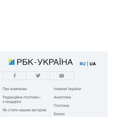
RU
|
UA
Про компанію
Новини України
Редакційна політика і
Аналітика
стандарти
Політика
Як стати нашим автором
Бізнес