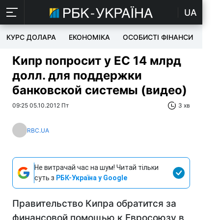
UA
КУРС ДОЛАРА
ЕКОНОМІКА
ОСОБИСТІ ФІНАНСИ
TEC
Кипр попросит у ЕС 14 млрд
долл. для поддержки
банковской системы (видео)
09:25 05.10.2012 Пт
3 хв
RBC.UA
Не витрачай час на шум! Читай тільки
суть з
РБК-Україна у Google
Правительство Кипра обратится за
финансовой помощью к Евросоюзу в