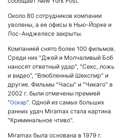
сообщает New York Post.
Около 80 сотрудников компании
уволены, а ее офисы в Нью-Йорке и
Лос-Анджелесе закрыты.
Компанией снято более 100 фильмов.
Среди них "Джей и Молчаливый Боб
наносят ответный удар", "Секс, ложь
и видео", "Влюбленный Шекспир" и
другие. Фильмы "Часы" и "Чикаго" в
2002 г. были отмечены премией
"
Оскар
". Одной из самых больших
ранних удач Miramax стала картина
"Криминальное чтиво".
Miramax была основана в 1979 г.