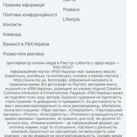
Правова інформація
Розваги
Політика конфіденційності
Lifestyle
Контакти
Команда
Вакансії в РБК-Україна
Розмістити рекламу
Ідентифікатор онлайн-медіа в Реєстрі суб’єктів у сфері медіа —
R40-05347
Інформаційний портал «РБК-Україна» має тримовну версію
(українську, російську та англійську), головна сторінка порталу -
https://www.rbc.ua
. Фотографії, зображення належать їх
правовласникам. Всі фотографії на Порталі, авторами яких є
журналісти «РБК-Україна», розміщені на умовах ліцензії Creative
Commons Attribution 4.0 International. Редакція «РБК-Україна» може
не поділяти точку зору авторів. Оціночні судження не підлягають
спростуванню та доведенню їх правдивості. За достовірність та
зміст реклами відповідальність несе рекламодавець. Матеріали,
позначені плашкою: «Прес-релізи», «Спецпроект», «Партнерський
матеріал», «Promo», «Благодійність», «Резонанс» розміщуються на
правах реклами і призначені, як правило, для осіб, які досягли 21-
річного віку. «Новини компанії» - це інформаційний формат, що
охоплює новини, події та оголошення, пов'язані з діяльністю
компаній, базуються на пресрелізах, які випускають самі
компанії, і за які редакція не несе відповідальність. Онлайн-медіа