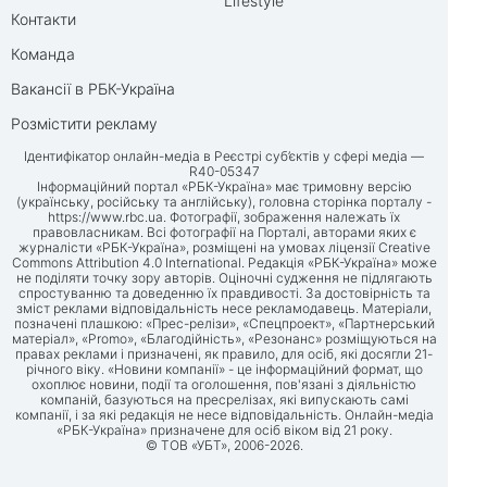
Lifestyle
Контакти
Команда
Вакансії в РБК-Україна
Розмістити рекламу
Ідентифікатор онлайн-медіа в Реєстрі суб’єктів у сфері медіа —
R40-05347
Інформаційний портал «РБК-Україна» має тримовну версію
(українську, російську та англійську), головна сторінка порталу -
https://www.rbc.ua
. Фотографії, зображення належать їх
правовласникам. Всі фотографії на Порталі, авторами яких є
журналісти «РБК-Україна», розміщені на умовах ліцензії Creative
Commons Attribution 4.0 International. Редакція «РБК-Україна» може
не поділяти точку зору авторів. Оціночні судження не підлягають
спростуванню та доведенню їх правдивості. За достовірність та
зміст реклами відповідальність несе рекламодавець. Матеріали,
позначені плашкою: «Прес-релізи», «Спецпроект», «Партнерський
матеріал», «Promo», «Благодійність», «Резонанс» розміщуються на
правах реклами і призначені, як правило, для осіб, які досягли 21-
річного віку. «Новини компанії» - це інформаційний формат, що
охоплює новини, події та оголошення, пов'язані з діяльністю
компаній, базуються на пресрелізах, які випускають самі
компанії, і за які редакція не несе відповідальність. Онлайн-медіа
«РБК-Україна» призначене для осіб віком від 21 року.
© ТОВ «УБТ», 2006-2026.