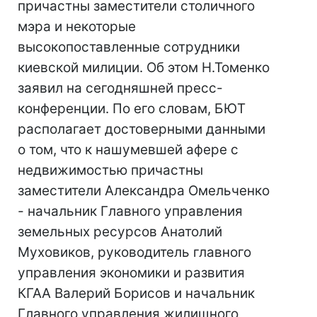
причастны заместители столичного
мэра и некоторые
высокопоставленные сотрудники
киевской милиции. Об этом Н.Томенко
заявил на сегодняшней пресс-
конференции. По его словам, БЮТ
располагает достоверными данными
о том, что к нашумевшей афере с
недвижимостью причастны
заместители Александра Омельченко
- начальник Главного управления
земельных ресурсов Анатолий
Муховиков, руководитель главного
управления экономики и развития
КГАА Валерий Борисов и начальник
Главного управления жилищного