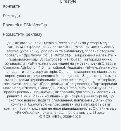
Lifestyle
Контакти
Команда
Вакансії в РБК-Україна
Розмістити рекламу
Ідентифікатор онлайн-медіа в Реєстрі суб’єктів у сфері медіа —
R40-05347 Інформаційний портал «РБК-Україна» має тримовну
версію (українську, російську та англійську), головна сторінка
порталу -
https://www.rbc.ua
. Фотографії, зображення належать їх
правовласникам. Всі фотографії на Порталі, авторами яких є
журналісти «РБК-Україна», розміщені на умовах ліцензії Creative
Commons Attribution 4.0 International. Редакція «РБК-Україна» може
не поділяти точку зору авторів. Оціночні судження не підлягають
спростуванню та доведенню їх правдивості. За достовірність та
зміст реклами відповідальність несе рекламодавець. Матеріали,
позначені плашкою: «Прес-релізи», «Спецпроект», «Партнерський
матеріал», «Promo», «Благодійність», «Резонанс» розміщуються на
правах реклами і призначені, як правило, для осіб, які досягли 21-
річного віку. «Новини компанії» - це інформаційний формат, що
охоплює новини, події та оголошення, пов'язані з діяльністю
компаній, базуються на пресрелізах, які випускають самі
компанії, і за які редакція не несе відповідальність. Онлайн-медіа
«РБК-Україна» призначене для осіб віком від 21 року.
© ТОВ «УБТ», 2006-2026.