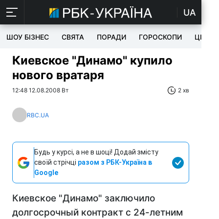
UA
ШОУ БІЗНЕС
СВЯТА
ПОРАДИ
ГОРОСКОПИ
ЦІКАВ
Киевское "Динамо" купило
нового вратаря
12:48 12.08.2008 Вт
2 хв
RBC.UA
Будь у курсі, а не в шоці! Додай змісту
своїй стрічці
разом з РБК-Україна в
Google
Киевское "Динамо" заключило
долгосрочный контракт с 24-летним