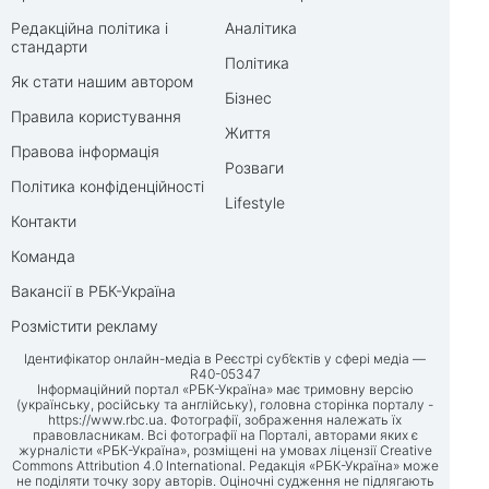
Редакційна політика і
Аналітика
стандарти
Політика
Як стати нашим автором
Бізнес
Правила користування
Життя
Правова інформація
Розваги
Політика конфіденційності
Lifestyle
Контакти
Команда
Вакансії в РБК-Україна
Розмістити рекламу
Ідентифікатор онлайн-медіа в Реєстрі суб’єктів у сфері медіа —
R40-05347
Інформаційний портал «РБК-Україна» має тримовну версію
(українську, російську та англійську), головна сторінка порталу -
https://www.rbc.ua
. Фотографії, зображення належать їх
правовласникам. Всі фотографії на Порталі, авторами яких є
журналісти «РБК-Україна», розміщені на умовах ліцензії Creative
Commons Attribution 4.0 International. Редакція «РБК-Україна» може
не поділяти точку зору авторів. Оціночні судження не підлягають