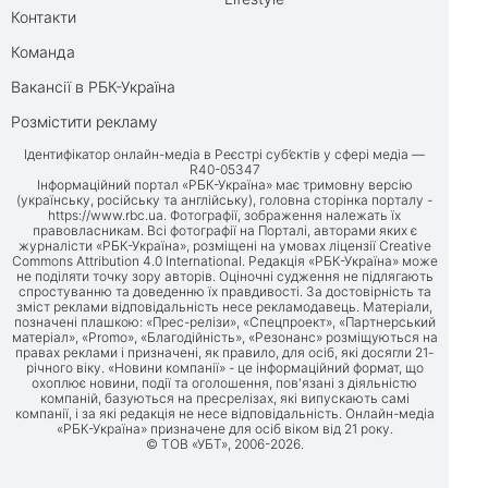
Контакти
Команда
Вакансії в РБК-Україна
Розмістити рекламу
Ідентифікатор онлайн-медіа в Реєстрі суб’єктів у сфері медіа —
R40-05347
Інформаційний портал «РБК-Україна» має тримовну версію
(українську, російську та англійську), головна сторінка порталу -
https://www.rbc.ua
. Фотографії, зображення належать їх
правовласникам. Всі фотографії на Порталі, авторами яких є
журналісти «РБК-Україна», розміщені на умовах ліцензії Creative
Commons Attribution 4.0 International. Редакція «РБК-Україна» може
не поділяти точку зору авторів. Оціночні судження не підлягають
спростуванню та доведенню їх правдивості. За достовірність та
зміст реклами відповідальність несе рекламодавець. Матеріали,
позначені плашкою: «Прес-релізи», «Спецпроект», «Партнерський
матеріал», «Promo», «Благодійність», «Резонанс» розміщуються на
правах реклами і призначені, як правило, для осіб, які досягли 21-
річного віку. «Новини компанії» - це інформаційний формат, що
охоплює новини, події та оголошення, пов'язані з діяльністю
компаній, базуються на пресрелізах, які випускають самі
компанії, і за які редакція не несе відповідальність. Онлайн-медіа
«РБК-Україна» призначене для осіб віком від 21 року.
© ТОВ «УБТ», 2006-2026.