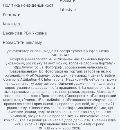
Розваги
Політика конфіденційності
Lifestyle
Контакти
Команда
Вакансії в РБК-Україна
Розмістити рекламу
Ідентифікатор онлайн-медіа в Реєстрі суб’єктів у сфері медіа —
R40-05347
Інформаційний портал «РБК-Україна» має тримовну версію
(українську, російську та англійську), головна сторінка порталу -
https://www.rbc.ua
. Фотографії, зображення належать їх
правовласникам. Всі фотографії на Порталі, авторами яких є
журналісти «РБК-Україна», розміщені на умовах ліцензії Creative
Commons Attribution 4.0 International. Редакція «РБК-Україна» може
не поділяти точку зору авторів. Оціночні судження не підлягають
спростуванню та доведенню їх правдивості. За достовірність та
зміст реклами відповідальність несе рекламодавець. Матеріали,
позначені плашкою: «Прес-релізи», «Спецпроект», «Партнерський
матеріал», «Promo», «Благодійність», «Резонанс» розміщуються на
правах реклами і призначені, як правило, для осіб, які досягли 21-
річного віку. «Новини компанії» - це інформаційний формат, що
охоплює новини, події та оголошення, пов'язані з діяльністю
компаній, базуються на пресрелізах, які випускають самі
компанії, і за які редакція не несе відповідальність. Онлайн-медіа
«РБК-Україна» призначене для осіб віком від 21 року.
© ТОВ «УБТ», 2006-2026.