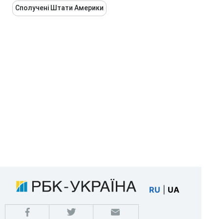
Сполучені Штати Америки
RU
|
UA