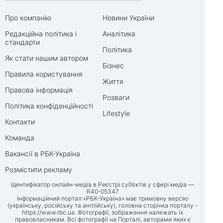
Про компанію
Новини України
Редакційна політика і
Аналітика
стандарти
Політика
Як стати нашим автором
Бізнес
Правила користування
Життя
Правова інформація
Розваги
Політика конфіденційності
Lifestyle
Контакти
Команда
Вакансії в РБК-Україна
Розмістити рекламу
Ідентифікатор онлайн-медіа в Реєстрі суб’єктів у сфері медіа —
R40-05347
Інформаційний портал «РБК-Україна» має тримовну версію
(українську, російську та англійську), головна сторінка порталу -
https://www.rbc.ua
. Фотографії, зображення належать їх
правовласникам. Всі фотографії на Порталі, авторами яких є