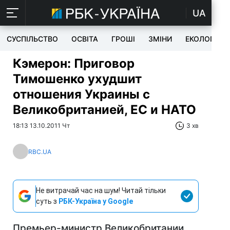
UA
СУСПІЛЬСТВО
ОСВІТА
ГРОШІ
ЗМІНИ
ЕКОЛОГІЯ
Кэмерон: Приговор
Тимошенко ухудшит
отношения Украины с
Великобританией, ЕС и НАТО
18:13 13.10.2011 Чт
3 хв
RBC.UA
Не витрачай час на шум! Читай тільки
суть з
РБК-Україна у Google
Премьер-министр Великобритании