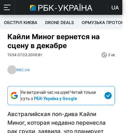
UA
ОБСТРІЛ КИЄВА
DRONE DEALS
ОРМУЗЬКА ПРОТОКА
Кайли Миног вернется на
сцену в декабре
15:54 07.03.2006 Вт
2 хв
RBC.UA
Не витрачай час на шум! Читай тільки
суть з
РБК-Україна у Google
Австралийская поп-дива Кайли
Миног, которая недавно перенесла
рак груди, заявила, что планирует