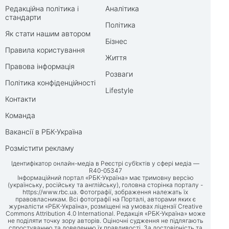
Редакційна політика і
Аналітика
стандарти
Політика
Як стати нашим автором
Бізнес
Правила користування
Життя
Правова інформація
Розваги
Політика конфіденційності
Lifestyle
Контакти
Команда
Вакансії в РБК-Україна
Розмістити рекламу
Ідентифікатор онлайн-медіа в Реєстрі суб’єктів у сфері медіа —
R40-05347
Інформаційний портал «РБК-Україна» має тримовну версію
(українську, російську та англійську), головна сторінка порталу -
https://www.rbc.ua
. Фотографії, зображення належать їх
правовласникам. Всі фотографії на Порталі, авторами яких є
журналісти «РБК-Україна», розміщені на умовах ліцензії Creative
Commons Attribution 4.0 International. Редакція «РБК-Україна» може
не поділяти точку зору авторів. Оціночні судження не підлягають
спростуванню та доведенню їх правдивості. За достовірність та