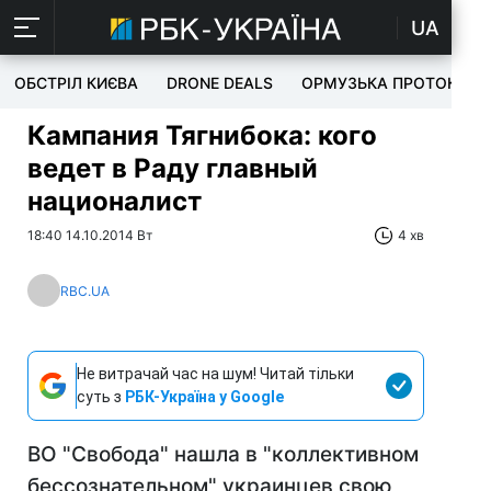
UA
ОБСТРІЛ КИЄВА
DRONE DEALS
ОРМУЗЬКА ПРОТОКА
Кампания Тягнибока: кого
ведет в Раду главный
националист
18:40 14.10.2014 Вт
4 хв
RBC.UA
Не витрачай час на шум! Читай тільки
суть з
РБК-Україна у Google
ВО "Свобода" нашла в "коллективном
бессознательном" украинцев свою