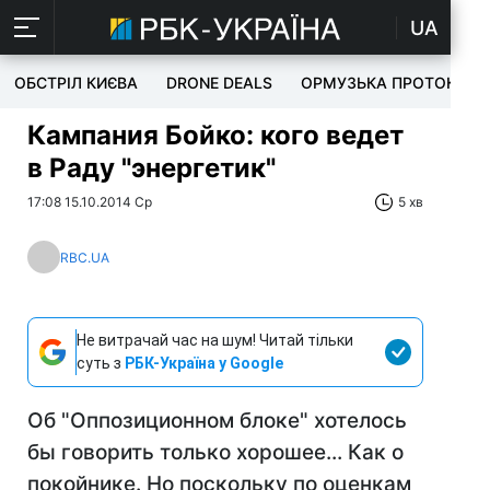
UA
ОБСТРІЛ КИЄВА
DRONE DEALS
ОРМУЗЬКА ПРОТОКА
Кампания Бойко: кого ведет
в Раду "энергетик"
17:08 15.10.2014 Ср
5 хв
RBC.UA
Не витрачай час на шум! Читай тільки
суть з
РБК-Україна у Google
Об "Оппозиционном блоке" хотелось
бы говорить только хорошее... Как о
покойнике. Но поскольку по оценкам