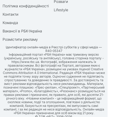
Розваги
Політика конфіденційності
Lifestyle
Контакти
Команда
Вакансії в РБК-Україна
Розмістити рекламу
Ідентифікатор онлайн-медіа в Реєстрі суб’єктів у сфері медіа —
R40-05347
Інформаційний портал «РБК-Україна» має тримовну версію
(українську, російську та англійську), головна сторінка порталу -
https://www.rbc.ua
. Фотографії, зображення належать їх
правовласникам. Всі фотографії на Порталі, авторами яких є
журналісти «РБК-Україна», розміщені на умовах ліцензії Creative
Commons Attribution 4.0 International. Редакція «РБК-Україна» може
не поділяти точку зору авторів. Оціночні судження не підлягають
спростуванню та доведенню їх правдивості. За достовірність та
зміст реклами відповідальність несе рекламодавець. Матеріали,
позначені плашкою: «Прес-релізи», «Спецпроект», «Партнерський
матеріал», «Promo», «Благодійність», «Резонанс» розміщуються на
правах реклами і призначені, як правило, для осіб, які досягли 21-
річного віку. «Новини компанії» - це інформаційний формат, що
охоплює новини, події та оголошення, пов'язані з діяльністю
компаній, базуються на пресрелізах, які випускають самі
компанії, і за які редакція не несе відповідальність. Онлайн-медіа
«РБК-Україна» призначене для осіб віком від 21 року.
© ТОВ «УБТ», 2006-2026.