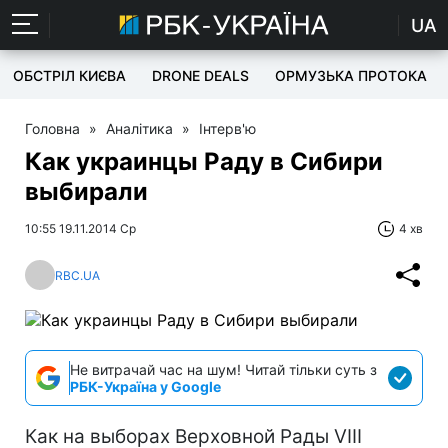
UA
ОБСТРІЛ КИЄВА
DRONE DEALS
ОРМУЗЬКА ПРОТОКА
Головна
»
Аналітика
»
Інтерв'ю
Как украинцы Раду в Сибири
выбирали
10:55 19.11.2014 Ср
4 хв
RBC.UA
Не витрачай час на шум! Читай тільки суть з
РБК-Україна у Google
Как на выборах Верховной Рады VIII