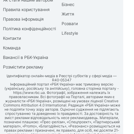
Бізнес
Правила користування
Життя
Правова інформація
Розваги
Політика конфіденційності
Lifestyle
Контакти
Команда
Вакансії в РБК-Україна
Розмістити рекламу
Ідентифікатор онлайн-медіа в Реєстрі суб’єктів у сфері медіа —
R40-05347
Інформаційний портал «РБК-Україна» має тримовну версію
(українську, російську та англійську), головна сторінка порталу -
https://www.rbc.ua
. Фотографії, зображення належать їх
правовласникам. Всі фотографії на Порталі, авторами яких є
журналісти «РБК-Україна», розміщені на умовах ліцензії Creative
Commons Attribution 4.0 International. Редакція «РБК-Україна» може
не поділяти точку зору авторів. Оціночні судження не підлягають
спростуванню та доведенню їх правдивості. За достовірність та
зміст реклами відповідальність несе рекламодавець. Матеріали,
позначені плашкою: «Прес-релізи», «Спецпроект», «Партнерський
матеріал», «Promo», «Благодійність», «Резонанс» розміщуються на
правах реклами і призначені, як правило, для осіб, які досягли 21-