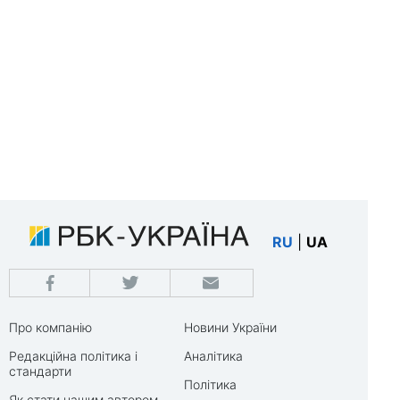
RU
|
UA
Про компанію
Новини України
Редакційна політика і
Аналітика
стандарти
Політика
Як стати нашим автором