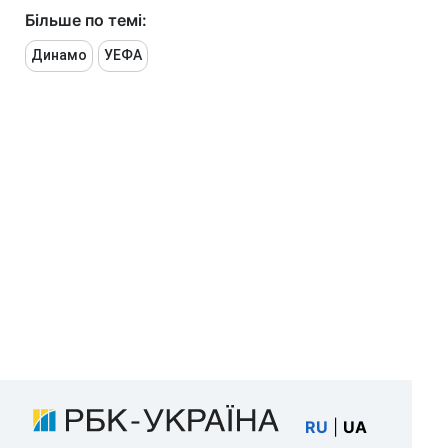
Більше по темі:
Динамо
УЕФА
RU
|
UA