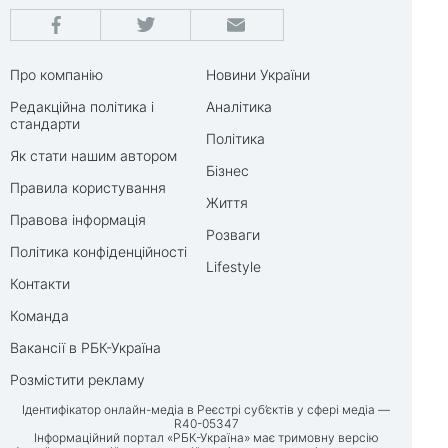
Про компанію
Новини України
Редакційна політика і
Аналітика
стандарти
Політика
Як стати нашим автором
Бізнес
Правила користування
Життя
Правова інформація
Розваги
Політика конфіденційності
Lifestyle
Контакти
Команда
Вакансії в РБК-Україна
Розмістити рекламу
Ідентифікатор онлайн-медіа в Реєстрі суб’єктів у сфері медіа —
R40-05347
Інформаційний портал «РБК-Україна» має тримовну версію