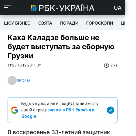
UA
ШОУ БІЗНЕС
СВЯТА
ПОРАДИ
ГОРОСКОПИ
ЦІКАВ
Каха Каладзе больше не
будет выступать за сборную
Грузии
11:23 13.12.2011 Вт
2 хв
RBC.UA
Будь у курсі, а не в шоці! Додай змісту
своїй стрічці
разом з РБК-Україна в
Google
В воскресенье 33-летний защитник