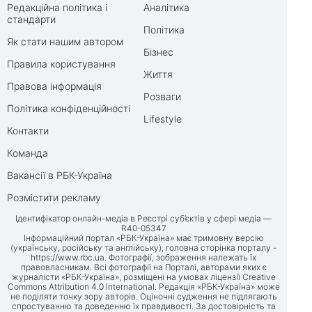
Редакційна політика і
Аналітика
стандарти
Політика
Як стати нашим автором
Бізнес
Правила користування
Життя
Правова інформація
Розваги
Політика конфіденційності
Lifestyle
Контакти
Команда
Вакансії в РБК-Україна
Розмістити рекламу
Ідентифікатор онлайн-медіа в Реєстрі суб’єктів у сфері медіа —
R40-05347
Інформаційний портал «РБК-Україна» має тримовну версію
(українську, російську та англійську), головна сторінка порталу -
https://www.rbc.ua
. Фотографії, зображення належать їх
правовласникам. Всі фотографії на Порталі, авторами яких є
журналісти «РБК-Україна», розміщені на умовах ліцензії Creative
Commons Attribution 4.0 International. Редакція «РБК-Україна» може
не поділяти точку зору авторів. Оціночні судження не підлягають
спростуванню та доведенню їх правдивості. За достовірність та