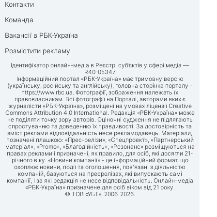
Контакти
Команда
Вакансії в РБК-Україна
Розмістити рекламу
Ідентифікатор онлайн-медіа в Реєстрі суб’єктів у сфері медіа —
R40-05347
Інформаційний портал «РБК-Україна» має тримовну версію
(українську, російську та англійську), головна сторінка порталу -
https://www.rbc.ua
. Фотографії, зображення належать їх
правовласникам. Всі фотографії на Порталі, авторами яких є
журналісти «РБК-Україна», розміщені на умовах ліцензії Creative
Commons Attribution 4.0 International. Редакція «РБК-Україна» може
не поділяти точку зору авторів. Оціночні судження не підлягають
спростуванню та доведенню їх правдивості. За достовірність та
зміст реклами відповідальність несе рекламодавець. Матеріали,
позначені плашкою: «Прес-релізи», «Спецпроект», «Партнерський
матеріал», «Promo», «Благодійність», «Резонанс» розміщуються на
правах реклами і призначені, як правило, для осіб, які досягли 21-
річного віку. «Новини компанії» - це інформаційний формат, що
охоплює новини, події та оголошення, пов'язані з діяльністю
компаній, базуються на пресрелізах, які випускають самі
компанії, і за які редакція не несе відповідальність. Онлайн-медіа
«РБК-Україна» призначене для осіб віком від 21 року.
© ТОВ «УБТ», 2006-2026.