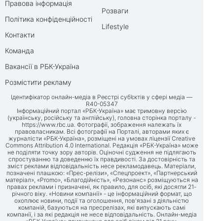
Правова інформація
Розваги
Політика конфіденційності
Lifestyle
Контакти
Команда
Вакансії в РБК-Україна
Розмістити рекламу
Ідентифікатор онлайн-медіа в Реєстрі суб’єктів у сфері медіа —
R40-05347
Інформаційний портал «РБК-Україна» має тримовну версію
(українську, російську та англійську), головна сторінка порталу -
https://www.rbc.ua
. Фотографії, зображення належать їх
правовласникам. Всі фотографії на Порталі, авторами яких є
журналісти «РБК-Україна», розміщені на умовах ліцензії Creative
Commons Attribution 4.0 International. Редакція «РБК-Україна» може
не поділяти точку зору авторів. Оціночні судження не підлягають
спростуванню та доведенню їх правдивості. За достовірність та
зміст реклами відповідальність несе рекламодавець. Матеріали,
позначені плашкою: «Прес-релізи», «Спецпроект», «Партнерський
матеріал», «Promo», «Благодійність», «Резонанс» розміщуються на
правах реклами і призначені, як правило, для осіб, які досягли 21-
річного віку. «Новини компанії» - це інформаційний формат, що
охоплює новини, події та оголошення, пов'язані з діяльністю
компаній, базуються на пресрелізах, які випускають самі
компанії, і за які редакція не несе відповідальність. Онлайн-медіа