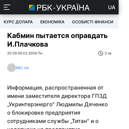
UA
КУРС ДОЛАРА
ЕКОНОМІКА
ОСОБИСТІ ФІНАНСИ
TEC
Кабмин пытается оправдать
И.Плачкова
20:39 06.03.2006 Пн
3 хв
RBC.UA
Информация, распространенная от
имени заместителя директора ГПЗД
„Укринтерэнерго" Людмилы Дяченко
о блокировке предприятия
сотрудниками службы „Титан" и о