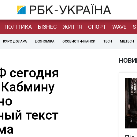
ПОЛІТИКА
БІЗНЕС
ЖИТТЯ
СПОРТ
WAVE
S
КУРС ДОЛАРА
ЕКОНОМІКА
ОСОБИСТІ ФІНАНСИ
TECH
MILTECH
НОВИ
Ф сегодня
 Кабмину
но
ный текст
ма