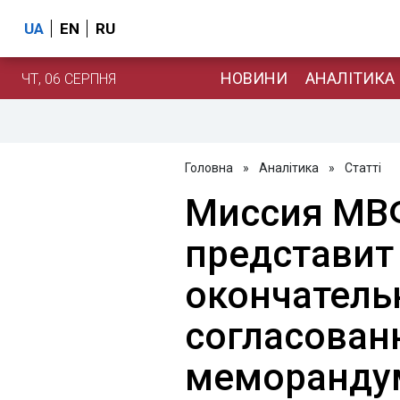
UA
EN
RU
НОВИНИ
АНАЛІТИКА
ЧТ, 06 СЕРПНЯ
Головна
»
Аналітика
»
Статті
Миссия МВ
представит
окончатель
согласован
меморанду