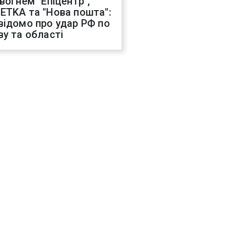
 вогнем "Епіцентр",
ETKA та "Нова пошта":
відомо про удар РФ по
ву та області