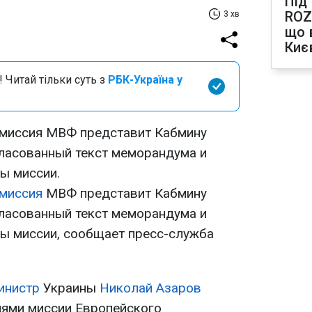
Під
ROZ
3 хв
що 
Киє
 Читай тільки суть з
РБК-Україна у
, миссия МВФ представит Кабмину
ласованный текст меморандума и
ы миссии.
 миссия
МВФ представит Кабмину
ласованный текст меморандума и
ты миссии, сообщает пресс-служба
инистр
Украины
Николай Азаров
лями миссии Европейского