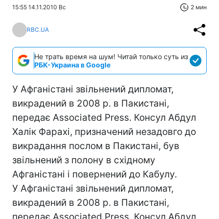
15:55 14.11.2010 Вс
2 мин
RBC.UA
Не трать время на шум! Читай только суть из
РБК-Украина в Google
У Афганістані звільнений дипломат,
викрадений в 2008 р. в Пакистані,
передає Associated Press. Консул Абдул
Халік Фарахі, призначений незадовго до
викрадання послом в Пакистані, був
звільнений з полону в східному
Афганістані і повернений до Кабулу.
У Афганістані звільнений дипломат,
викрадений в 2008 р. в Пакистані,
передає Associated Press. Консул Абдул