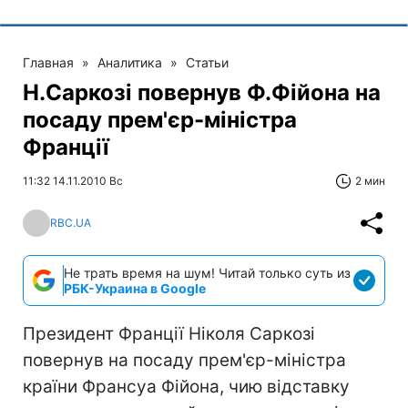
Главная
»
Аналитика
»
Статьи
Н.Саркозі повернув Ф.Фійона на
посаду прем'єр-міністра
Франції
11:32 14.11.2010 Вс
2 мин
RBC.UA
Не трать время на шум! Читай только суть из
РБК-Украина в Google
Президент Франції Ніколя Саркозі
повернув на посаду прем'єр-міністра
країни Франсуа Фійона, чию відставку