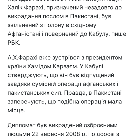
Халік Фарахі, призначений незадовго до
викрадання послом в Пакистані, був
звільнений з полону в східному
Афганістані і повернений до Кабулу, пише
РБК.
А.Х.Фарахі вже зустрівся з президентом
країни Хамідом Карзаєм. У Кабулі
стверджують, що він був відпущений
завдяки сумісній операції афганських і
пакистанських сил. Правда, в Пакистані
заперечують, що подібна операція мала
місце.
Дипломат був викрадений озброєними
людьми 22 вересня 2008 р. по дорозі з