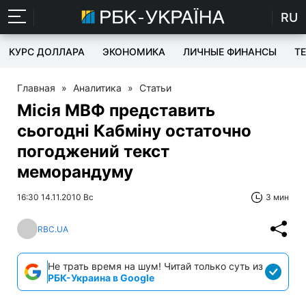
RU
КУРС ДОЛЛАРА
ЭКОНОМИКА
ЛИЧНЫЕ ФИНАНСЫ
T
Главная
»
Аналитика
»
Статьи
Місія МВФ представить
сьогодні Кабміну остаточно
погоджений текст
меморандуму
16:30 14.11.2010 Вс
3 мин
RBC.UA
Не трать время на шум! Читай только суть из
РБК-Украина в Google