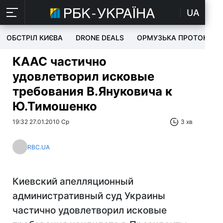
UA
ОБСТРІЛ КИЄВА
DRONE DEALS
ОРМУЗЬКА ПРОТОКА
КААС частично
удовлетворил исковые
требования В.Януковича к
Ю.Тимошенко
19:32 27.01.2010 Ср
3 хв
RBC.UA
Киевский апелляционный
административный суд Украины
частично удовлетворил исковые