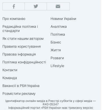
Про компанію
Новини України
Редакційна політика і
Аналітика
стандарти
Політика
Як стати нашим автором
Бізнес
Правила користування
Життя
Правова інформація
Розваги
Політика конфіденційності
Lifestyle
Контакти
Команда
Вакансії в РБК-Україна
Розмістити рекламу
Ідентифікатор онлайн-медіа в Реєстрі суб’єктів у сфері медіа —
R40-05347
Інформаційний портал «РБК-Україна» має тримовну версію