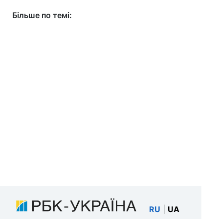
Більше по темі:
RU
|
UA