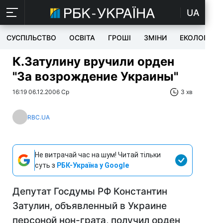
UA
СУСПІЛЬСТВО
ОСВІТА
ГРОШІ
ЗМІНИ
ЕКОЛОГІЯ
К.Затулину вручили орден
"За возрождение Украины"
16:19 06.12.2006 Ср
3 хв
RBC.UA
Не витрачай час на шум! Читай тільки
суть з
РБК-Україна у Google
Депутат Госдумы РФ Константин
Затулин, объявленный в Украине
персоной нон-грата, получил орден