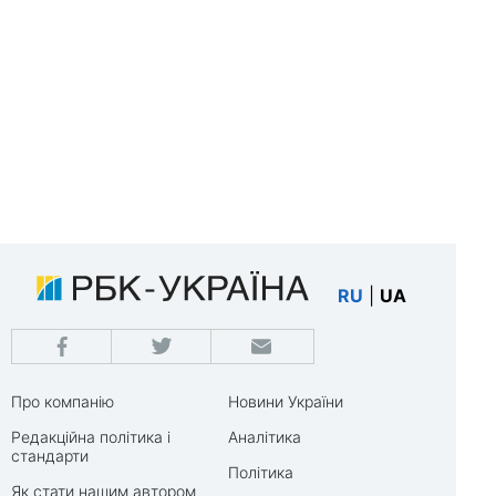
RU
|
UA
Про компанію
Новини України
Редакційна політика і
Аналітика
стандарти
Політика
Як стати нашим автором