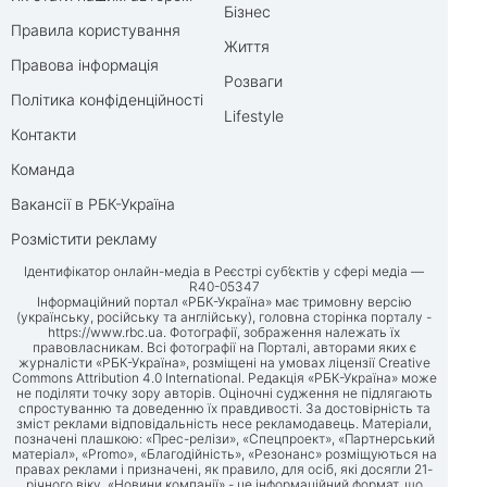
Бізнес
Правила користування
Життя
Правова інформація
Розваги
Політика конфіденційності
Lifestyle
Контакти
Команда
Вакансії в РБК-Україна
Розмістити рекламу
Ідентифікатор онлайн-медіа в Реєстрі суб’єктів у сфері медіа —
R40-05347
Інформаційний портал «РБК-Україна» має тримовну версію
(українську, російську та англійську), головна сторінка порталу -
https://www.rbc.ua
. Фотографії, зображення належать їх
правовласникам. Всі фотографії на Порталі, авторами яких є
журналісти «РБК-Україна», розміщені на умовах ліцензії Creative
Commons Attribution 4.0 International. Редакція «РБК-Україна» може
не поділяти точку зору авторів. Оціночні судження не підлягають
спростуванню та доведенню їх правдивості. За достовірність та
зміст реклами відповідальність несе рекламодавець. Матеріали,
позначені плашкою: «Прес-релізи», «Спецпроект», «Партнерський
матеріал», «Promo», «Благодійність», «Резонанс» розміщуються на
правах реклами і призначені, як правило, для осіб, які досягли 21-
річного віку. «Новини компанії» - це інформаційний формат, що