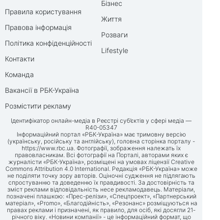
Бізнес
Правила користування
Життя
Правова інформація
Розваги
Політика конфіденційності
Lifestyle
Контакти
Команда
Вакансії в РБК-Україна
Розмістити рекламу
Ідентифікатор онлайн-медіа в Реєстрі суб’єктів у сфері медіа —
R40-05347
Інформаційний портал «РБК-Україна» має тримовну версію
(українську, російську та англійську), головна сторінка порталу -
https://www.rbc.ua
. Фотографії, зображення належать їх
правовласникам. Всі фотографії на Порталі, авторами яких є
журналісти «РБК-Україна», розміщені на умовах ліцензії Creative
Commons Attribution 4.0 International. Редакція «РБК-Україна» може
не поділяти точку зору авторів. Оціночні судження не підлягають
спростуванню та доведенню їх правдивості. За достовірність та
зміст реклами відповідальність несе рекламодавець. Матеріали,
позначені плашкою: «Прес-релізи», «Спецпроект», «Партнерський
матеріал», «Promo», «Благодійність», «Резонанс» розміщуються на
правах реклами і призначені, як правило, для осіб, які досягли 21-
річного віку. «Новини компанії» - це інформаційний формат, що