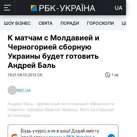
UA
ШОУ БІЗНЕС
СВЯТА
ПОРАДИ
ГОРОСКОПИ
ЦІКАВ
К матчам с Молдавией и
Черногорией сборную
Украины будет готовить
Андрей Баль
19:21 06.10.2012 Сб
1 хв
RBC.UA
Андрей Баль - временный исполняющий обязанности
главного тренера сборной Украины. Фото из открытых
источников
Будь у курсі, а не в шоці! Додай змісту