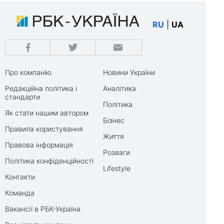
RU
|
UA
Про компанію
Новини України
Редакційна політика і
Аналітика
стандарти
Політика
Як стати нашим автором
Бізнес
Правила користування
Життя
Правова інформація
Розваги
Політика конфіденційності
Lifestyle
Контакти
Команда
Вакансії в РБК-Україна