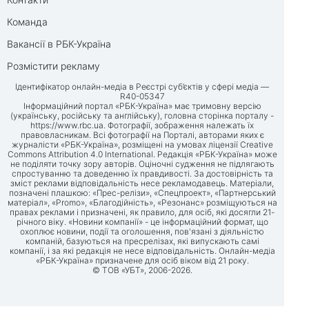
Команда
Вакансії в РБК-Україна
Розмістити рекламу
Ідентифікатор онлайн-медіа в Реєстрі суб’єктів у сфері медіа —
R40-05347
Інформаційний портал «РБК-Україна» має тримовну версію
(українську, російську та англійську), головна сторінка порталу -
https://www.rbc.ua
. Фотографії, зображення належать їх
правовласникам. Всі фотографії на Порталі, авторами яких є
журналісти «РБК-Україна», розміщені на умовах ліцензії Creative
Commons Attribution 4.0 International. Редакція «РБК-Україна» може
не поділяти точку зору авторів. Оціночні судження не підлягають
спростуванню та доведенню їх правдивості. За достовірність та
зміст реклами відповідальність несе рекламодавець. Матеріали,
позначені плашкою: «Прес-релізи», «Спецпроект», «Партнерський
матеріал», «Promo», «Благодійність», «Резонанс» розміщуються на
правах реклами і призначені, як правило, для осіб, які досягли 21-
річного віку. «Новини компанії» - це інформаційний формат, що
охоплює новини, події та оголошення, пов'язані з діяльністю
компаній, базуються на пресрелізах, які випускають самі
компанії, і за які редакція не несе відповідальність. Онлайн-медіа
«РБК-Україна» призначене для осіб віком від 21 року.
© ТОВ «УБТ», 2006-2026.