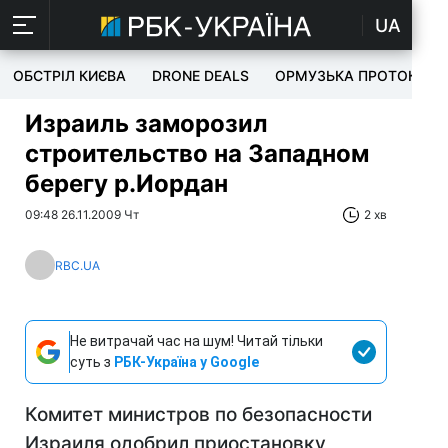
UA
ОБСТРІЛ КИЄВА
DRONE DEALS
ОРМУЗЬКА ПРОТОКА
Израиль заморозил
строительство на Западном
берегу р.Иордан
09:48 26.11.2009 Чт
2 хв
RBC.UA
Не витрачай час на шум! Читай тільки
суть з
РБК-Україна у Google
Комитет министров по безопасности
Израиля одобрил приостановку