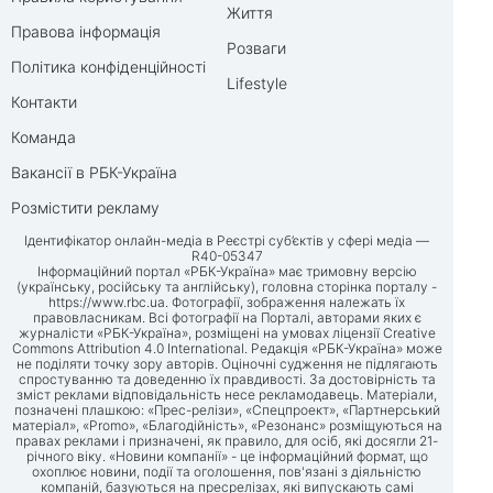
Життя
Правова інформація
Розваги
Політика конфіденційності
Lifestyle
Контакти
Команда
Вакансії в РБК-Україна
Розмістити рекламу
Ідентифікатор онлайн-медіа в Реєстрі суб’єктів у сфері медіа —
R40-05347
Інформаційний портал «РБК-Україна» має тримовну версію
(українську, російську та англійську), головна сторінка порталу -
https://www.rbc.ua
. Фотографії, зображення належать їх
правовласникам. Всі фотографії на Порталі, авторами яких є
журналісти «РБК-Україна», розміщені на умовах ліцензії Creative
Commons Attribution 4.0 International. Редакція «РБК-Україна» може
не поділяти точку зору авторів. Оціночні судження не підлягають
спростуванню та доведенню їх правдивості. За достовірність та
зміст реклами відповідальність несе рекламодавець. Матеріали,
позначені плашкою: «Прес-релізи», «Спецпроект», «Партнерський
матеріал», «Promo», «Благодійність», «Резонанс» розміщуються на
правах реклами і призначені, як правило, для осіб, які досягли 21-
річного віку. «Новини компанії» - це інформаційний формат, що
охоплює новини, події та оголошення, пов'язані з діяльністю
компаній, базуються на пресрелізах, які випускають самі