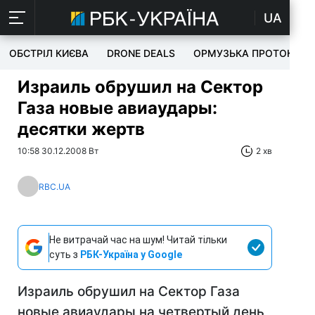
UA
ОБСТРІЛ КИЄВА
DRONE DEALS
ОРМУЗЬКА ПРОТОКА
Израиль обрушил на Cектор
Газа новые авиаудары:
десятки жертв
10:58 30.12.2008 Вт
2 хв
RBC.UA
Не витрачай час на шум! Читай тільки
суть з
РБК-Україна у Google
Израиль обрушил на Cектор Газа
новые авиаудары на четвертый день