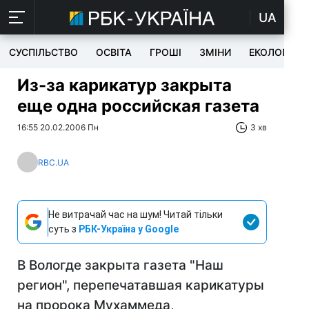
UA
СУСПІЛЬСТВО
ОСВІТА
ГРОШІ
ЗМІНИ
ЕКОЛОГІЯ
Из-за карикатур закрыта
еще одна российская газета
16:55 20.02.2006 Пн
3 хв
RBC.UA
Не витрачай час на шум! Читай тільки
суть з
РБК-Україна у Google
В Вологде закрыта газета "Наш
регион", перепечатавшая карикатуры
на пророка Мухаммеда,