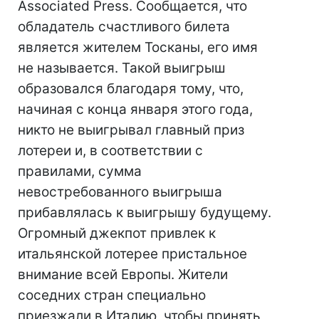
Associated Press. Сообщается, что
обладатель счастливого билета
является жителем Тосканы, его имя
не называется. Такой выигрыш
образовался благодаря тому, что,
начиная с конца января этого года,
никто не выигрывал главный приз
лотереи и, в соответствии с
правилами, сумма
невостребованного выигрыша
прибавлялась к выигрышу будущему.
Огромный джекпот привлек к
итальянской лотерее пристальное
внимание всей Европы. Жители
соседних стран специально
приезжали в Италию, чтобы принять