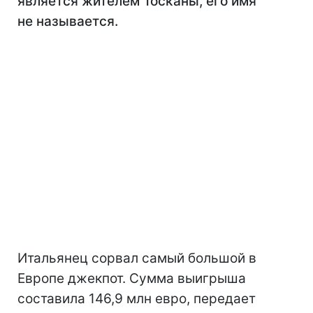
является жителем Тосканы, его имя
не называется.
Итальянец сорвал самый большой в
Европе джекпот. Сумма выигрыша
составила 146,9 млн евро, передает