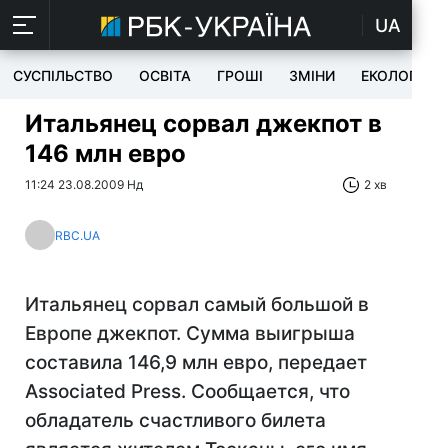
UA
СУСПІЛЬСТВО
ОСВІТА
ГРОШІ
ЗМІНИ
ЕКОЛОГІЯ
Итальянец сорвал джекпот в
146 млн евро
11:24 23.08.2009 Нд
2 хв
RBC.UA
Итальянец сорвал самый большой в
Европе джекпот. Сумма выигрыша
составила 146,9 млн евро, передает
Associated Press. Сообщается, что
обладатель счастливого билета