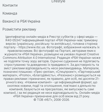
Lifestyle
Контакти
Команда
Вакансії в РБК-Україна
Розмістити рекламу
Ідентифікатор онлайн-медіа в Реєстрі суб’єктів у сфері медіа —
R40-05347 Інформаційний портал «РБК-Україна» має тримовну
версію (українську, російську та англійську), головна сторінка
порталу -
https://www.rbc.ua
. Фотографії, зображення належать їх
правовласникам. Всі фотографії на Порталі, авторами яких є
журналісти «РБК-Україна», розміщені на умовах ліцензії Creative
Commons Attribution 4.0 International. Редакція «РБК-Україна» може
не поділяти точку зору авторів. Оціночні судження не підлягають
спростуванню та доведенню їх правдивості. За достовірність та
зміст реклами відповідальність несе рекламодавець. Матеріали,
позначені плашкою: «Прес-релізи», «Спецпроект», «Партнерський
матеріал», «Promo», «Благодійність», «Резонанс» розміщуються на
правах реклами і призначені, як правило, для осіб, які досягли 21-
річного віку. «Новини компанії» - це інформаційний формат, що
охоплює новини, події та оголошення, пов'язані з діяльністю
компаній, базуються на пресрелізах, які випускають самі
компанії, і за які редакція не несе відповідальність. Онлайн-медіа
«РБК-Україна» призначене для осіб віком від 21 року.
© ТОВ «УБТ», 2006-2026.