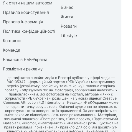
Як стати нашим автором
Бізнес
Правила користування
Життя
Правова інформація
Розваги
Політика конфіденційності
Lifestyle
Контакти
Команда
Вакансії в РБК-Україна
Розмістити рекламу
Ідентифікатор онлайн-медіа в Реєстрі суб’єктів у сфері медіа —
R40-05347 Інформаційний портал «РБК-Україна» має тримовну
версію (українську, російську та англійську), головна сторінка
порталу -
https://www.rbc.ua
. Фотографії, зображення належать їх
правовласникам. Всі фотографії на Порталі, авторами яких є
журналісти «РБК-Україна», розміщені на умовах ліцензії Creative
Commons Attribution 4.0 International. Редакція «РБК-Україна» може
не поділяти точку зору авторів. Оціночні судження не підлягають
спростуванню та доведенню їх правдивості. За достовірність та
зміст реклами відповідальність несе рекламодавець. Матеріали,
позначені плашкою: «Прес-релізи», «Спецпроект», «Партнерський
матеріал», «Promo», «Благодійність», «Резонанс» розміщуються на
правах реклами і призначені, як правило, для осіб, які досягли 21-
річного віку. «Новини компанії» - це інформаційний формат, що