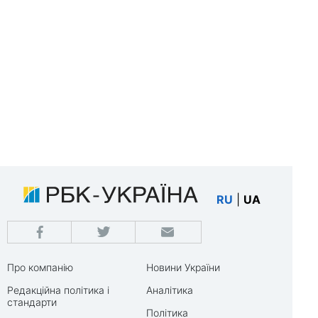
RU
|
UA
Про компанію
Новини України
Редакційна політика і
Аналітика
стандарти
Політика